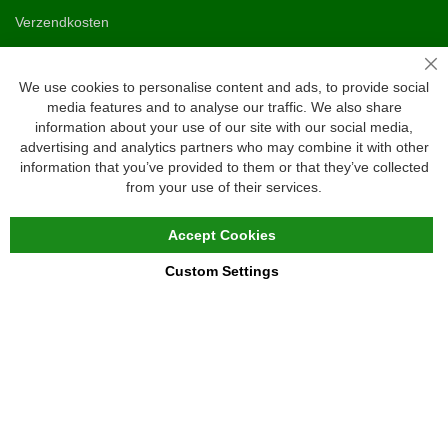
Verzendkosten
Ruilen & retourneren
Sl
We use cookies to personalise content and ads, to provide social
media features and to analyse our traffic. We also share
Vragen
information about your use of our site with our social media,
Veelgestelde vragen
advertising and analytics partners who may combine it with other
information that you’ve provided to them or that they’ve collected
Maattabel
from your use of their services.
Maatwerk
Contact
Accept Cookies
Custom Settings
Copyright © 2020 - 2026 UniGear. All rights reserved.