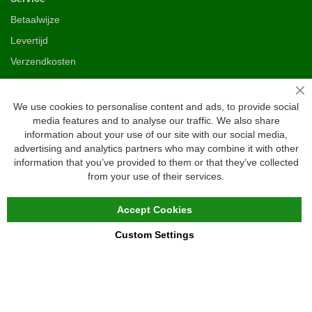
Betaalwijze
Levertijd
Verzendkosten
Ruilen & retourneren
Sl
We use cookies to personalise content and ads, to provide social
media features and to analyse our traffic. We also share
Vragen
information about your use of our site with our social media,
Veelgestelde vragen
advertising and analytics partners who may combine it with other
information that you’ve provided to them or that they’ve collected
Maattabel
from your use of their services.
Maatwerk
Contact
Accept Cookies
Custom Settings
Copyright © 2020 - 2026 UniGear. All rights reserved.