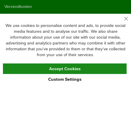
Verzendkosten
Ruilen & retourneren
Sl
We use cookies to personalise content and ads, to provide social
media features and to analyse our traffic. We also share
Vragen
information about your use of our site with our social media,
Veelgestelde vragen
advertising and analytics partners who may combine it with other
information that you’ve provided to them or that they’ve collected
Maattabel
from your use of their services.
Maatwerk
Contact
Accept Cookies
Custom Settings
Copyright © 2020 - 2026 UniGear. All rights reserved.