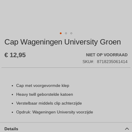
Cap Wageningen University Groen
Skip
to
the
€ 12,95
NIET OP VOORRAAD
beginning
SKU
8718235061414
of
the
images
gallery
Cap met voorgevormde klep
Heavy twill geborstelde katoen
Verstelbaar middels clip achterzijde
Opdruk: Wageningen University voorzijde
Details