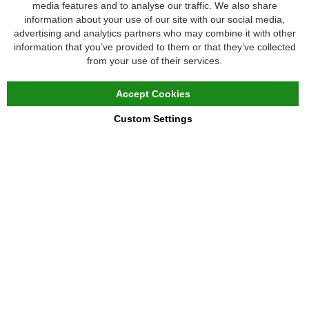
media features and to analyse our traffic. We also share
Vragen
information about your use of our site with our social media,
Veelgestelde vragen
advertising and analytics partners who may combine it with other
information that you’ve provided to them or that they’ve collected
Maattabel
from your use of their services.
Maatwerk
Contact
Accept Cookies
Custom Settings
Copyright © 2020 - 2026 UniGear. All rights reserved.