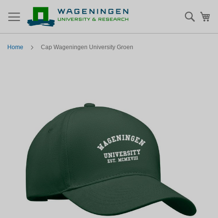
Zoek
Mi
Home
Cap Wageningen University Groen
Skip
to
the
end
of
the
images
gallery